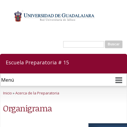
Pasar al
contenido
principal
Buscar
Formulario de búsqueda
Escuela Preparatoria # 15
Se encuentra usted aquí
Inicio
»
Acerca de la Preparatoria
Organigrama